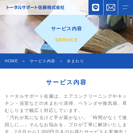
サービス内容
SERVICE
HOME
サービス内容
水まわり
サービス内容
トータルサポート佐藤は、エアコンクリーニングやキッ
チン・浴室などの水まわり清掃、ベランダや換気扇、草
むしりまで幅広く対応しています。
「汚れが気になるけど手が届かない」「時間がなくて後
回しに…」そんなお悩みを、プロが丁寧に解決いたしま
す。
2点目から1,000円引きのお得なサービスも実施中！