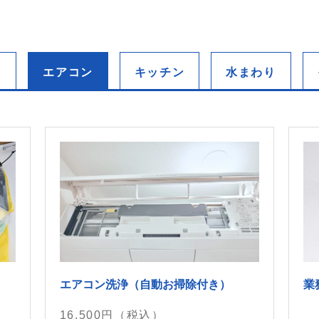
て
エアコン
キッチン
水まわり
エアコン洗浄（自動お掃除付き）
業
16,500
円（税込）