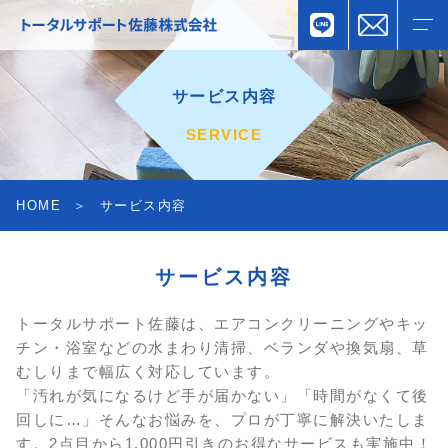
サービス内容
SERVICE
HOME
サービス内容
サービス内容
トータルサポート佐藤は、エアコンクリーニングやキッ
チン・浴室などの水まわり清掃、ベランダや換気扇、草
むしりまで幅広く対応しています。
「汚れが気になるけど手が届かない」「時間がなくて後
回しに…」そんなお悩みを、プロが丁寧に解決いたしま
す。
2点目から1,000円引きのお得なサービスも実施中！